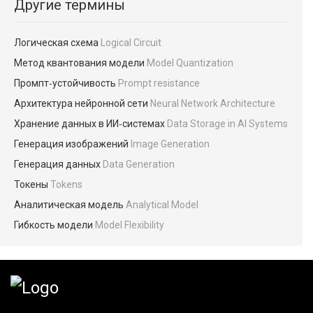
Другие термины
Логическая схема
Logical Circuit
Метод квантования модели
Model Quantization
Промпт‑устойчивость
Prompt resistance
Архитектура нейронной сети
Neural Network Architecture
Хранение данных в ИИ‑системах
Data Storage in AI Systems
Генерация изображений
Image Generation
Генерация данных
Data Generation
Токены
Tokens
Аналитическая модель
Analytical Model
Гибкость модели
Model Flexibility