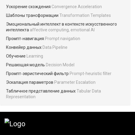
Ускорение схождения
Convergence Acceleration
Шаблоны трансформации
Transformation Templates
Эмоциональный интеллект в контексте искусственного
интеллекта
affective computing, emotional AI
Промпт‑навигация
Prompt navigation
Конвейер данных
Data Pipeline
Обучение
Learning
Решающая модель
Decision Model
Промпт‑эвристический фильтр
Prompt-heuristic filter
Эскалация параметров
Parameter Escalation
Табличное представление данных
Tabular Data
Representation