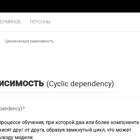
ТЕРМИНОВ
ПЕРСОНЫ
Циклическая зависимость
висимость
(Cyclic dependency)
pendency)?
процессе обучения, при которой два или более компонента
исят друг от друга, образуя замкнутый цикл, что может
ыводу модели.