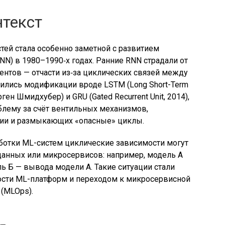
нтекст
ей стала особенно заметной с развитием
N) в 1980–1990‑х годах. Ранние RNN страдали от
нтов — отчасти из‑за циклических связей между
лись модификации вроде LSTM (Long Short-Term
ген Шмидхубер) и GRU (Gated Recurrent Unit, 2014),
блему за счёт вентильных механизмов,
ии и размыкающих «опасные» циклы.
ботки ML-систем циклические зависимости могут
данных или микросервисов: например, модель А
ь Б — вывода модели А. Такие ситуации стали
ности ML-платформ и переходом к микросервисной
 (MLOps).