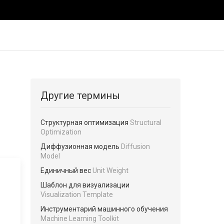
Другие термины
Структурная оптимизация
Structural
Optimization
Диффузионная модель
Diffusion
Model
Единичный вес
Unit Weight
Шаблон для визуализации
Visualization Template
Инструментарий машинного обучения
Machine Learning Toolkit