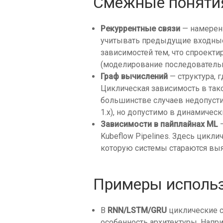
Смежные поняти
Рекуррентные связи
— намерен
учитывать предыдущие входные
зависимостей тем, что спроект
(моделирование последовательн
Граф вычислений
— структура, г
Циклическая зависимость в тако
большинстве случаев недопустим
1.x), но допустимо в динамически
Зависимости в пайплайнах ML
—
Kubeflow Pipelines. Здесь цикл
которую системы стараются выя
Примеры использ
В
RNN/LSTM/GRU
циклические 
особенность архитектуры. Наприм