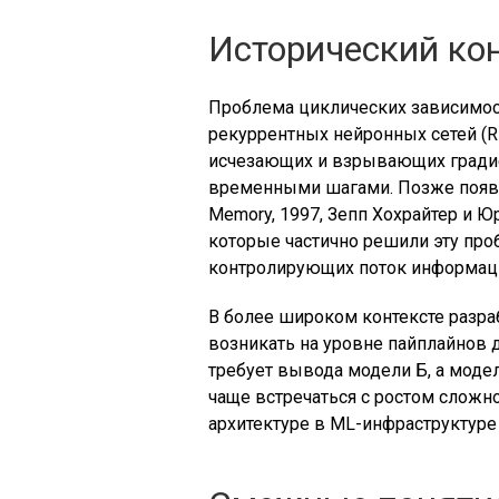
Исторический ко
Проблема циклических зависимост
рекуррентных нейронных сетей (RN
исчезающих и взрывающих градие
временными шагами. Позже появи
Memory, 1997, Зепп Хохрайтер и Юр
которые частично решили эту про
контролирующих поток информац
В более широком контексте разра
возникать на уровне пайплайнов 
требует вывода модели Б, а модел
чаще встречаться с ростом слож
архитектуре в ML-инфраструктуре