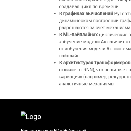
создавая цикл по времени.
В
графиках вычислений
PyTorch
динамическом построении графа
разрешаются за счёт механизм
В
ML-пайплайнах
циклические з
«обучение модели А» зависит от 
от «обучения модели А», система
пайплайн.
В
архитектурах трансформеров
отличие от RNN), что позволяет
вариациях (например, рекуррен
аналогичные механизмы.
Новости из мира ИИ и Нейросетей.