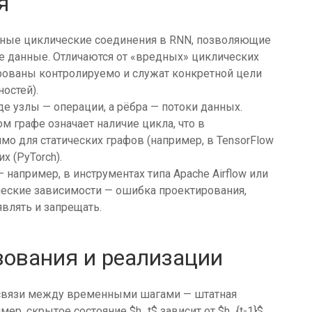
я
ные циклические соединения в RNN, позволяющие
 данные. Отличаются от «вредных» циклических
ированы контролируемо и служат конкретной цели
остей).
де узлы — операции, а рёбра — потоки данных.
м графе означает наличие цикла, что в
о для статических графов (например, в TensorFlow
х (PyTorch).
 например, в инструментах типа Apache Airflow или
ические зависимости — ошибка проектирования,
влять и запрещать.
ования и реализации
связи между временными шагами — штатная
ер, скрытое состояние $h_t$ зависит от $h_{t-1}$,