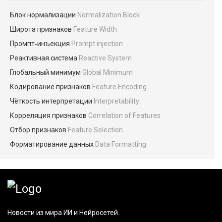
Блок нормализации
Normalization Block
Широта признаков
Feature Width
Промпт‑инъекция
Prompt injection
Реактивная система
Reactive System
Глобальный минимум
Global Minimum
Кодирование признаков
Feature Encoding
Чёткость интерпретации
Interpretability
Корреляция признаков
Correlation of Features
Отбор признаков
Feature Selection
Форматирование данных
Data Formatting
Новости из мира ИИ и Нейросетей.