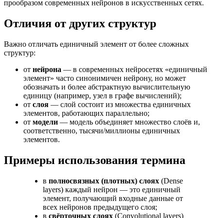
прообразом современных нейронов в искусственных сетях.
Отличия от других структур
Важно отличать единичный элемент от более сложных
структур:
от
нейрона
— в современных нейросетях «единичный
элемент» часто синонимичен нейрону, но может
обозначать и более абстрактную вычислительную
единицу (например, узел в графе вычислений);
от
слоя
— слой состоит из множества единичных
элементов, работающих параллельно;
от
модели
— модель объединяет множество слоёв и,
соответственно, тысячи/миллионы единичных
элементов.
Примеры использования термина
в
полносвязных (плотных) слоях
(Dense
layers) каждый нейрон — это единичный
элемент, получающий входные данные от
всех нейронов предыдущего слоя;
в
свёрточных слоях
(Convolutional layers)