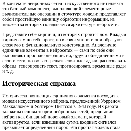
В контексте нейронных сетей и искусственного интеллекта
это базовый компонент, выполняющий элементарные
вычислительные операции в структуре модели; представляет
собой простейшую единицу обработки информации, из
множества которых складывается архитектура нейросети.
Представьте себе кирпичи, из которых строится дом. Каждый
кирпич сам по себе прост, но в совокупности они образуют
сложную и функциональную конструкцию. Аналогично
единичные элементы в нейросетях — сами по себе они
выполняют простые операции, но, будучи объединёнными в
слои и сети, позволяют решать сложные задачи: распознавать
образы, генерировать текст, прогнозировать временные ряды
и т. д.
Историческая справка
Исторически концепция единичного элемента восходит к
модели искусственного нейрона, предложенной Уорреном
Маккаллоком и Уолтером Питтсом в 1943 году. Их работа
заложила основы теории нейронных сетей, представив
нейрон как бинарный пороговый элемент, который
активируется, если взвешенная сумма входных сигналов
превышает определённый порог. Эта простая модель стала