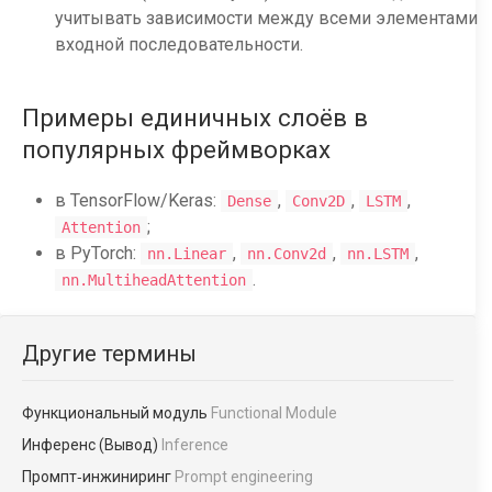
учитывать зависимости между всеми элементами
входной последовательности.
Примеры единичных слоёв в
популярных фреймворках
в TensorFlow/Keras:
,
,
,
Dense
Conv2D
LSTM
;
Attention
в PyTorch:
,
,
,
nn.Linear
nn.Conv2d
nn.LSTM
.
nn.MultiheadAttention
Другие термины
Функциональный модуль
Functional Module
Инференс (Вывод)
Inference
Промпт‑инжиниринг
Prompt engineering