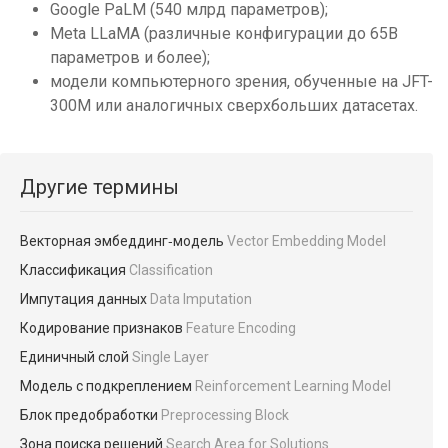
Google PaLM (540 млрд параметров);
Meta LLaMA (различные конфигурации до 65B
параметров и более);
модели компьютерного зрения, обученные на JFT-
300M или аналогичных сверхбольших датасетах.
Другие термины
Векторная эмбеддинг‑модель
Vector Embedding Model
Классификация
Classification
Импутация данных
Data Imputation
Кодирование признаков
Feature Encoding
Единичный слой
Single Layer
Модель с подкреплением
Reinforcement Learning Model
Блок предобработки
Preprocessing Block
Зона поиска решений
Search Area for Solutions