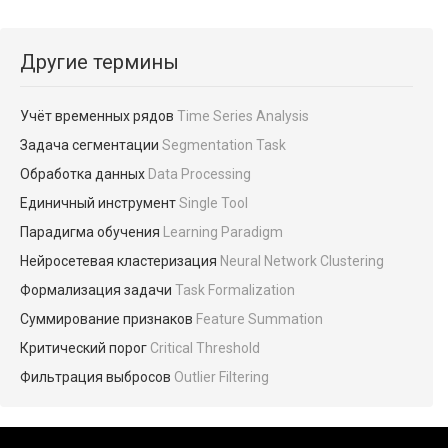
Другие термины
Учёт временных рядов
Time Series Analysis
Задача сегментации
Segmentation Task
Обработка данных
Data Processing
Единичный инструмент
Single Tool
Парадигма обучения
Learning Paradigm
Нейросетевая кластеризация
Neural Network Clustering
Формализация задачи
Task Formalization
Суммирование признаков
Feature Summation
Критический порог
Critical Threshold
Фильтрация выбросов
Outlier Filtering