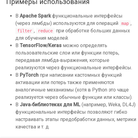
Примеры использования
В
Apache Spark
функциональные интерфейсы
(через лямбды) используются для операций
,
map
,
при обработке больших данных
filter
reduce
для обучения моделей.
В
TensorFlow/Keras
можно определять
пользовательские слои или функции потерь,
передавая лямбда‑выражения, которые
реализуются через функциональные интерфейсы.
В
PyTorch
при написании кастомных функций
активации или потерь также применяются
аналогичные механизмы (хотя в Python это чаще
реализуется через обычные функции или классы).
В
Java‑библиотеках для ML
(например, Weka, DL4J)
функциональные интерфейсы позволяют гибко
настраивать этапы предобработки данных, метрики
качества и т. д.