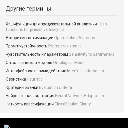
Другие термины
Хэш‑функции для предсказательной аналитики
Hash
functions for predictive analytics
Алгоритмы оптимизации
Optimization Algorithms
Промпт‑устойчивость
Prompt resistance
Чувствительность к параметрам
Sensitivity to parameters
Онтологическая модель
Ontological Model
Интерфейсное взаимодействие
Interface Interaction
Эвристика
Heuristic
Критерии оценки
Evaluation Criteria
Нейросетевая адаптация
Neural Network Adaptation
Чёткость классификации
Classification Clarity