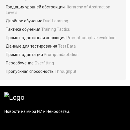
Градация уровней абстракции
Hierarchy of Abstraction
Levels
Двойное обучение
Dual Learning
Тактика обучения
Training Tactics
Промпт‑адаптивная эволюция
Prompt-adaptive evolution
Данные для тестирования
Test Data
Промпт‑адаптация
Prompt adaptation
Переобучение
Overfitting
Пропускная способность
Throughput
Новости из мира ИИ и Нейросетей.