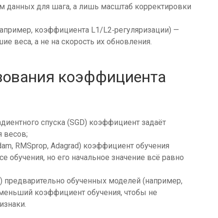
ём данных для шага, а лишь масштаб корректировки
апример, коэффициента L1/L2‑регуляризации) —
ие веса, а не на скорость их обновления.
зования коэффициента
адиентного спуска (SGD) коэффициент задаёт
 весов;
dam, RMSprop, Adagrad) коэффициент обучения
е обучения, но его начальное значение всё равно
ing) предварительно обученных моделей (например,
т меньший коэффициент обучения, чтобы не
изнаки.