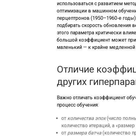
использоваться с развитием мето
оптимизации в машинном обучении
перцептронов (1950–1960‑е годы)
подбирать скорость обновления в
этого параметра критически влияе
большой коэффициент может прив
маленький — к крайне медленной 
Отличие коэффиц
других гиперпар
Важно отличать коэффициент обуч
процесс обучения:
от
количества эпох
(число полн
количество итераций, а «размер
от
размера батча
(количество п