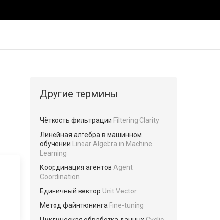
Другие термины
Чёткость фильтрации
Filtering Clarity
Линейная алгебра в машинном
обучении
Linear Algebra in Machine
Learning
Координация агентов
Agent
Coordination
Единичный вектор
Unit Vector
в
Метод файнтюнинга
Fine-tuning
Циклическая обработка данных
Cyclic