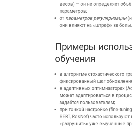
весов) — он не определяет объ
параметров;
от
параметров регуляризации
(н
они влияют на «штраф» за больш
Примеры исполь
обучения
в алгоритме стохастического гр
фиксированный шаг обновления
в адаптивных оптимизаторах (A
может адаптироваться в процесс
задаётся пользователем;
при тонкой настройке (fine‑tun
BERT, ResNet) часто использую
«разрушить» уже выученные пр