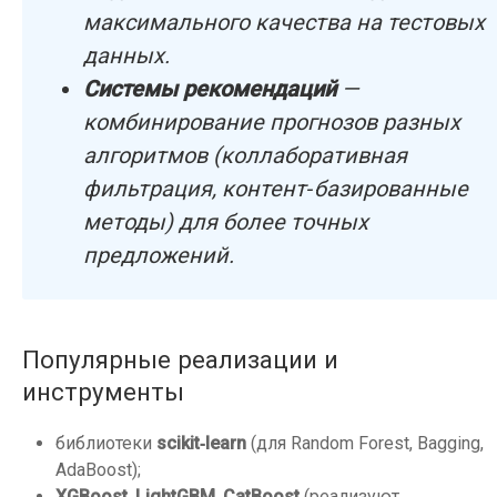
максимального качества на тестовых
данных.
Системы рекомендаций
—
комбинирование прогнозов разных
алгоритмов (коллаборативная
фильтрация, контент‑базированные
методы) для более точных
предложений.
Популярные реализации и
инструменты
библиотеки
scikit‑learn
(для Random Forest, Bagging,
AdaBoost);
XGBoost
,
LightGBM
,
CatBoost
(реализуют