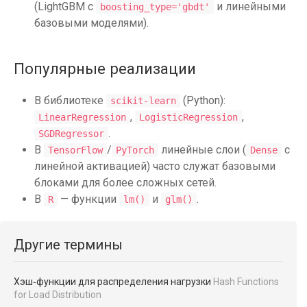
(LightGBM с
и линейными
boosting_type='gbdt'
базовыми моделями).
Популярные реализации
В библиотеке
(Python):
scikit-learn
,
,
LinearRegression
LogisticRegression
.
SGDRegressor
В
/
линейные слои (
с
TensorFlow
PyTorch
Dense
линейной активацией) часто служат базовыми
блоками для более сложных сетей.
В
— функции
и
.
R
lm()
glm()
Другие термины
Хэш‑функции для распределения нагрузки
Hash Functions
for Load Distribution