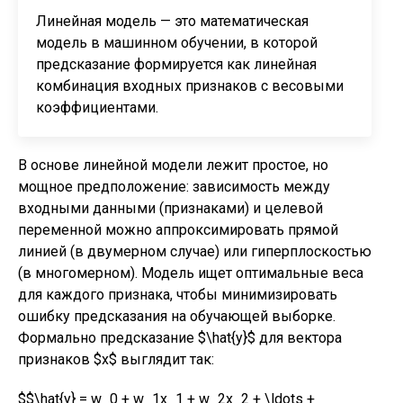
Линейная модель — это математическая
модель в машинном обучении, в которой
предсказание формируется как линейная
комбинация входных признаков с весовыми
коэффициентами.
В основе линейной модели лежит простое, но
мощное предположение: зависимость между
входными данными (признаками) и целевой
переменной можно аппроксимировать прямой
линией (в двумерном случае) или гиперплоскостью
(в многомерном). Модель ищет оптимальные веса
для каждого признака, чтобы минимизировать
ошибку предсказания на обучающей выборке.
Формально предсказание $\hat{y}$ для вектора
признаков $x$ выглядит так:
$$\hat{y} = w_0 + w_1x_1 + w_2x_2 + \ldots +