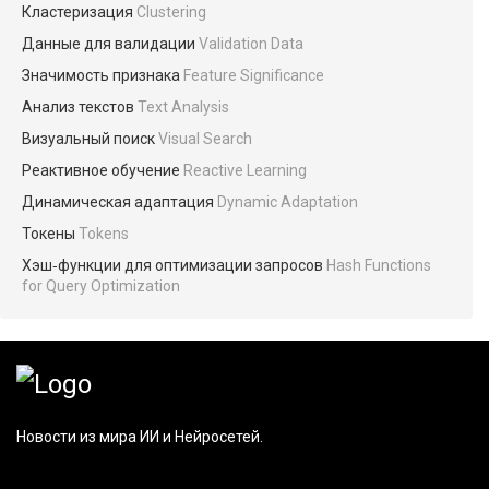
Кластеризация
Clustering
Данные для валидации
Validation Data
Значимость признака
Feature Significance
Анализ текстов
Text Analysis
Визуальный поиск
Visual Search
Реактивное обучение
Reactive Learning
Динамическая адаптация
Dynamic Adaptation
Токены
Tokens
Хэш‑функции для оптимизации запросов
Hash Functions
for Query Optimization
Новости из мира ИИ и Нейросетей.