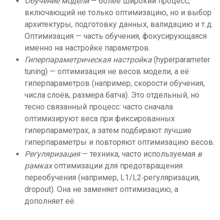
Обучение модели
— более широкий процесс,
включающий не только оптимизацию, но и выбор
архитектуры, подготовку данных, валидацию и т. д.
Оптимизация — часть обучения, фокусирующаяся
именно на настройке параметров.
Гиперпараметрическая настройка
(hyperparameter
tuning) — оптимизация не весов модели, а её
гиперпараметров (например, скорости обучения,
числа слоёв, размера батча). Это отдельный, но
тесно связанный процесс: часто сначала
оптимизируют веса при фиксированных
гиперпараметрах, а затем подбирают лучшие
гиперпараметры и повторяют оптимизацию весов.
Регуляризация
— техника, часто используемая
в
рамках
оптимизации для предотвращения
переобучения (например, L1/L2‑регуляризация,
dropout). Она не заменяет оптимизацию, а
дополняет её.