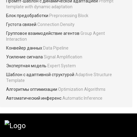
Промпт‑шаблон с динамической адаптацией
Prompt
template with dynamic adaptation
Блок предобработки
Preprocessing Block
Густота связей
Connection Density
Групповое взаимодействие агентов
Group Agent
Interaction
Конвейер данных
Data Pipeline
Усиление сигнала
Signal Amplification
Экспертная модель
Expert System
Шаблон с адаптивной структурой
Adaptive Structure
Template
Алгоритмы оптимизации
Optimization Algorithms
Автоматический инференс
Automatic Inference