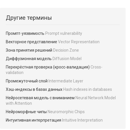
Другие термины
Промпт‑уязвимость
Prompt vulnerability
Векторное представление
Vector Representation
Зона принятия решений
Decision Zone
Диффузионная модель
Diffusion Model
Перекрёстная проверка (кросс‑валидация)
Cross-
validation
Промежуточный слой
Intermediate Layer
Хэш‑индексы в базах данных
Hash indexes in databases
Нейросетевая модель с вниманием
Neural Network Model
with Attention
Нейроморфные чипы
Neuromorphic Chips
Интуитивная интерпретация
Intuitive Interpretation