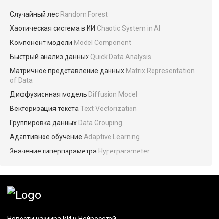
Случайный лес
Random Forest
Хаотическая система в ИИ
Chaotic System in AI
Компонент модели
Model Component
Быстрый анализ данных
Quick Data Analysis
Матричное представление данных
Matrix Representation
of Data
Диффузионная модель
Diffusion Model
Векторизация текста
Text Vectorization
Группировка данных
Data Grouping
Адаптивное обучение
Adaptive Learning
Значение гиперпараметра
Hyperparameter
Новости из мира ИИ и Нейросетей.