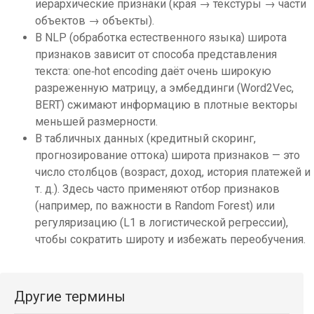
иерархические признаки (края → текстуры → части
объектов → объекты).
В NLP (обработка естественного языка) широта
признаков зависит от способа представления
текста: one‑hot encoding даёт очень широкую
разреженную матрицу, а эмбеддинги (Word2Vec,
BERT) сжимают информацию в плотные векторы
меньшей размерности.
В табличных данных (кредитный скоринг,
прогнозирование оттока) широта признаков — это
число столбцов (возраст, доход, история платежей и
т. д.). Здесь часто применяют отбор признаков
(например, по важности в Random Forest) или
регуляризацию (L1 в логистической регрессии),
чтобы сократить широту и избежать переобучения.
Другие термины