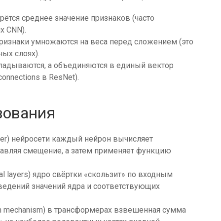
ётся среднее значение признаков (часто
х CNN).
ризнаки умножаются на веса перед сложением (это
ых слоях).
ладываются, а объединяются в единый вектор
connections в ResNet).
зования
yer) нейросети каждый нейрон вычисляет
авляя смещение, а затем применяет функцию
nal layers) ядро свёртки «скользит» по входным
ведений значений ядра и соответствующих
on mechanism) в трансформерах взвешенная сумма