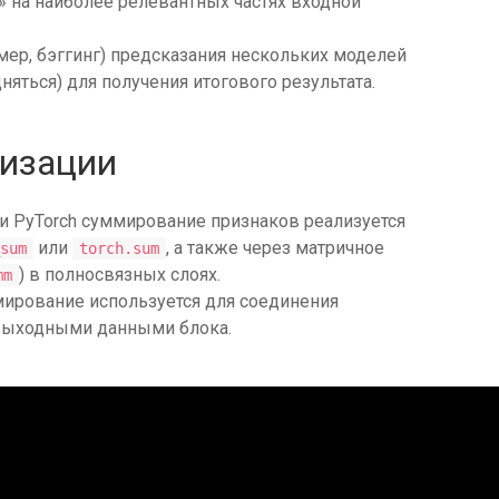
» на наиболее релевантных частях входной
мер, бэггинг) предсказания нескольких моделей
няться) для получения итогового результата.
лизации
 и PyTorch суммирование признаков реализуется
или
, а также через матричное
sum
torch.sum
) в полносвязных слоях.
mm
ммирование используется для соединения
 выходными данными блока.