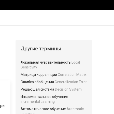
Другие термины
Локальная чувствительность
Local
Sensitivity
Матрица корреляции
Correlation Matrix
Ошибка обобщения
Generalization Error
Решающая система
Decision System
Инкрементальное обучение
Incremental Learning
для
Автоматическое обучение
Automatic
Learning