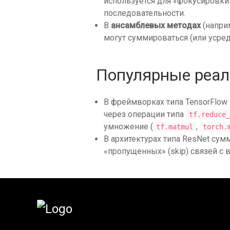
используется для «фокусировки
последовательности.
В
ансамблевых методах
(напри
могут суммироваться (или усред
Популярные реа
В фреймворках типа TensorFlow
через операции типа
tf.reduce_
умножение (
,
tf.matmul
torch.
В архитектурах типа ResNet су
«пропущенных» (skip) связей с