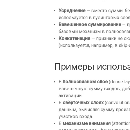
Усреднение
— вместо суммы бер
используется в пулинговых слоя
Взвешенное суммирование
— п
базовый механизм в полносвязн
Конкатенация
— признаки не ск
(используется, например, в skip‑
Примеры исполь
В
полносвязном слое
(dense la
взвешенную сумму входов, доб
активации.
В
свёрточных слоях
(convolutio
данным, вычисляя сумму произ
участков входа.
В
механизме внимания
(attenti