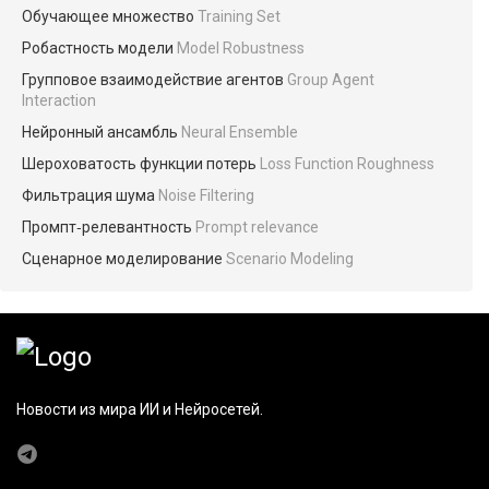
Обучающее множество
Training Set
Робастность модели
Model Robustness
Групповое взаимодействие агентов
Group Agent
Interaction
Нейронный ансамбль
Neural Ensemble
Шероховатость функции потерь
Loss Function Roughness
Фильтрация шума
Noise Filtering
Промпт‑релевантность
Prompt relevance
Сценарное моделирование
Scenario Modeling
Новости из мира ИИ и Нейросетей.