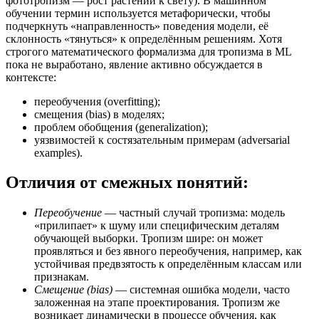
фототропизм — рост растений к свету). В машинном
обучении термин используется метафорически, чтобы
подчеркнуть «направленность» поведения модели, её
склонность «тянуться» к определённым решениям. Хотя
строгого математического формализма для тропизма в ML
пока не выработано, явление активно обсуждается в
контексте:
переобучения (overfitting);
смещения (bias) в моделях;
проблем обобщения (generalization);
уязвимостей к состязательным примерам (adversarial
examples).
Отличия от смежных понятий:
Переобучение
— частный случай тропизма: модель
«прилипает» к шуму или специфическим деталям
обучающей выборки. Тропизм шире: он может
проявляться и без явного переобучения, например, как
устойчивая предвзятость к определённым классам или
признакам.
Смещение (bias)
— системная ошибка модели, часто
заложенная на этапе проектирования. Тропизм же
возникает динамически в процессе обучения, как