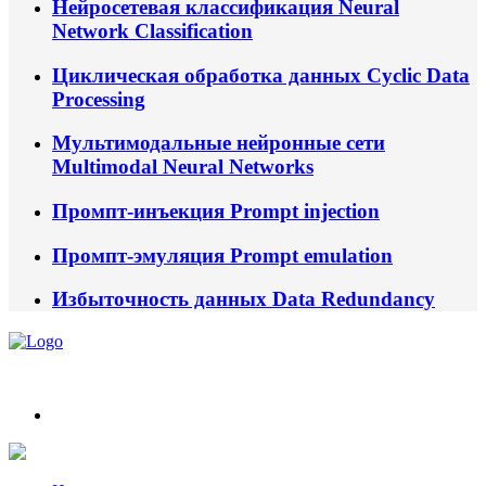
Нейросетевая классификация
Neural
Network Classification
Циклическая обработка данных
Cyclic Data
Processing
Мультимодальные нейронные сети
Multimodal Neural Networks
Промпт‑инъекция
Prompt injection
Промпт‑эмуляция
Prompt emulation
Избыточность данных
Data Redundancy
Новости из мира ИИ и Нейросетей.