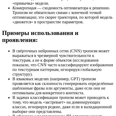
«привычка» модели.
Конвергенция
— сходимость оптимизатора к решению.
Тропизм не обязательно связан с конечной точкой
оптимизации; это скорее траектория, по которой модель
«движется» в пространстве параметров.
Примеры использования и
проявления:
В свёрточных нейронных сетях (CNN) тропизм может
выражаться в чрезмерной чувствительности к
текстурам, а не к форме объектов (исследования
показали, что CNN часто классифицируют изображения
по текстурным паттернам, игнорируя глобальную
структуру).
В языковых моделях (например, GPT) тропизм
проявляется как склонность генерировать определённые
шаблонные фразы или аргументы, даже если они не
оптимальны для конкретного контекста.
В задачах классификации тропизм может приводить к
тому, что модель «застревает» на доминирующих
классах, игнорируя редкие, даже если в валидационной
выборке они представлены.