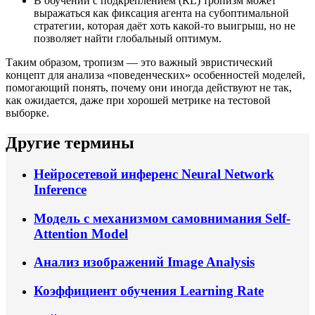
В обучении с подкреплением (RL) тропизм может
выражаться как фиксация агента на субоптимальной
стратегии, которая даёт хоть какой‑то выигрыш, но не
позволяет найти глобальный оптимум.
Таким образом, тропизм — это важный эвристический
концепт для анализа «поведенческих» особенностей моделей,
помогающий понять, почему они иногда действуют не так,
как ожидается, даже при хорошей метрике на тестовой
выборке.
Другие термины
Нейросетевой инференс
Neural Network
Inference
Модель с механизмом самовнимания
Self-
Attention Model
Анализ изображений
Image Analysis
Коэффициент обучения
Learning Rate