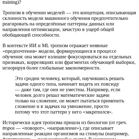
training)?
Тропизм в обучении моделей — это концепция, описывающая
склонность модели машинного обучения предпочтительно
реагировать на определённые паттерны данных или
направления оптимизации, зачастую в ущерб общей
обобщающей способности.
В контексте ИИ и ML тропизм отражает неявные
«предпочтения» модели, формирующиеся в процессе
обучения: она может излишне фокусироваться на отдельных
признаках, корреляциях или фрагментах обучающей выборки,
игнорируя более глобальные закономерности.
Это сродни человеку, который, научившись решать
задачи одного типа, начинает видеть их повсюду
— даже там, где они не уместны. Например, если
человек долго решал математические задачи
только на сложение, он может пытаться применить
сложение и в задачах на умножение, просто
потому что этот паттерн у него «закрепился».
Исторически идея тропизма пришла из биологии (от греч.
tropos
— «поворот», «направление»), где описывает
направленные реакции организмов на стимулы (например,