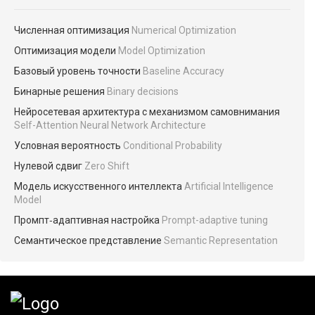
Численная оптимизация
Numerical Optimization
Оптимизация модели
Model Optimization
Базовый уровень точности
Baseline Accuracy
Бинарные решения
Binary decisions
Нейросетевая архитектура с механизмом самовнимания
Self-Attention Neural Network Architecture
Условная вероятность
Conditional Probability
Нулевой сдвиг
Zero Shift
Модель искусственного интеллекта
Artificial Intelligence
Model
Промпт‑адаптивная настройка
Prompt-adaptive tuning
Семантическое представление
Semantic Representation