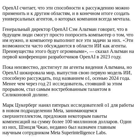
OpenAI считает, что эти способности к рассуждению можно
применить и к другим областям, и в конечном итоге создать
универсальных агентов, о которых компания всегда мечтала.
Генеральный директор OpenAI Сэм Альтман говорит, что в
будущем люди смогут просто попросить компьютер о том, что
им нужно, и компьютер выполнит все эти задачи за них. «Эти
возможности часто обсуждаются в области ИИ как агенты.
Преимущества этого будут огромными», — сказал Альтман на
первой конференции разработчиков OpenAI в 2023 году.
Пока неизвестно, достигнут ли агенты видения Альтмана, но
OpenAI шокировала мир, выпустив свою первую модель ИИ,
способную рассуждать, под названием o1, осенью 2024 года.
Менее чем через год 21 исследователь, стоявший за этим
прорывом, стал самым востребованным талантом в
Силиконовой долине.
Марк Цукерберг нанял пятерых исследователей o1 для работы
в новом подразделении Meta, занимающемся
сверхинтеллектом, предложив некоторым пакеты
компенсаций на сумму более 100 миллионов долларов. Один
из них, Шэнцзя Чжао, недавно был назначен главным
научным сотрудником Meta Superintelligence Labs.