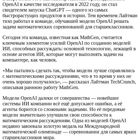
OpenAI в качестве исследователя в 2022 году, он стал
свидетелем запуска ChatGPT — одного из самых
быстрорастущих продуктов в истории. Тем временем Лайтман
тихо работал в команде, обучавшей модели OpenAI решать
задачи математических соревнований для старшеклассников.
Сегодня эта команда, известная как MathGen, считается
ключевым элементом усилий OpenAI по созданию моделей
ИИ, способных рассуждать: основной технологии, лежащей в
основе агентов ИИ, которые могут выполнять задачи на
компьютере, как человек.
«Мы пытались сделать так, чтобы модели лучше справлялись
с математическими рассуждениями, что в то время у них не
очень хорошо получалось», — рассказал Лайтман TechCrunch,
описывая раннюю работу MathGen.
Модели OpenAI далеки от совершенства — новейшие
системы ИИ компании всё ещё допускают ошибки, а её
агенты борются со сложными задачами. Но её передовые
модели значительно улучшили свои способности к
математическим рассуждениям. Одна из моделей OpenAI
недавно завоевала золотую медаль на Международной
математической олимпиаде — соревновании для самых ярких
старшеклассников мира.