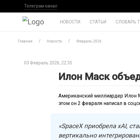
Телеграм канал
НОВОСТИ
СТАТЬИ
СЛОВАРЬ 
Главная
Новости
Февраль 2026
03 Февраль 2026, 22:35
Илон Маск объед
Американский миллиардер Илон Ма
этом он 2 февраля написал в соцсе
«SpaceX приобрела xAI, ст
вертикально интегрирован