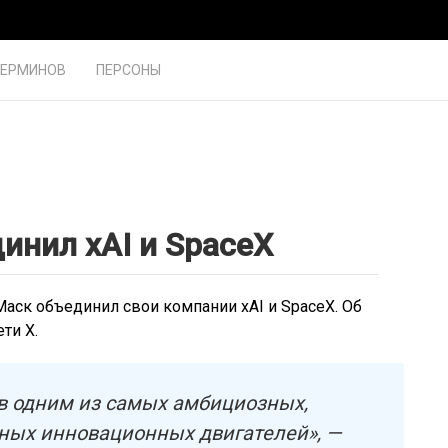
ТЕРМИНОВ
ПЕРСОНЫ
инил xAI и SpaceX
ск объединил свои компании xAI и SpaceX. Об
ти X.
ав одним из самых амбициозных,
ных инновационных двигателей», —