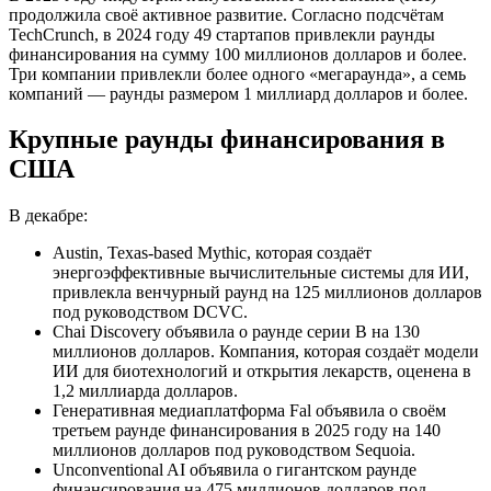
продолжила своё активное развитие. Согласно подсчётам
TechCrunch, в 2024 году 49 стартапов привлекли раунды
финансирования на сумму 100 миллионов долларов и более.
Три компании привлекли более одного «мегараунда», а семь
компаний — раунды размером 1 миллиард долларов и более.
Крупные раунды финансирования в
США
В декабре:
Austin, Texas-based Mythic, которая создаёт
энергоэффективные вычислительные системы для ИИ,
привлекла венчурный раунд на 125 миллионов долларов
под руководством DCVC.
Chai Discovery объявила о раунде серии B на 130
миллионов долларов. Компания, которая создаёт модели
ИИ для биотехнологий и открытия лекарств, оценена в
1,2 миллиарда долларов.
Генеративная медиаплатформа Fal объявила о своём
третьем раунде финансирования в 2025 году на 140
миллионов долларов под руководством Sequoia.
Unconventional AI объявила о гигантском раунде
финансирования на 475 миллионов долларов под