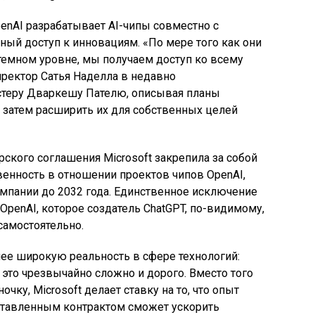
enAI разрабатывает AI-чипы совместно с
олный доступ к инновациям. «По мере того как они
темном уровне, мы получаем доступ ко всему
иректор Сатья Наделла в недавно
теру Дваркешу Пателю, описывая планы
и затем расширить их для собственных целей
ского соглашения Microsoft закрепила за собой
венность в отношении проектов чипов OpenAI,
мпании до 2032 года. Единственное исключение
OpenAI, которое создатель ChatGPT, по-видимому,
самостоятельно.
ее широкую реальность в сфере технологий:
 это чрезвычайно сложно и дорого. Вместо того
чку, Microsoft делает ставку на то, что опыт
оставленным контрактом сможет ускорить