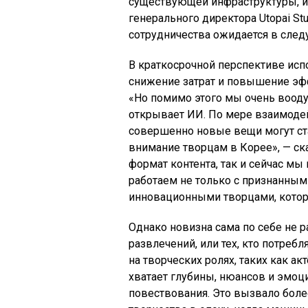
существующей инфраструктуры, и,
генерального директора Utopai Stu
сотрудничества ожидается в след
В краткосрочной перспективе исп
снижение затрат и повышение эфф
«Но помимо этого мы очень воо
открывает ИИ. По мере взаимодей
совершенно новые вещи могут ст
внимание творцам в Корее», — ска
формат контента, так и сейчас м
работаем не только с признанным
инновационными творцами, котор
Однако новизна сама по себе не 
развлечений, или тех, кто потре
на творческих ролях, таких как ак
хватает глубины, нюансов и эмоц
повествования. Это вызвало бол