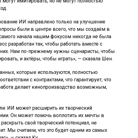
 могут имитировать, но не могут полностью
од.
зование ИИ направлено только на улучшение
просы были в центре всего, что мы создаём в
«С самого начала нашим фокусом никогда не была
сс разработан так, чтобы работать вместе с
 них. Нам по-прежнему нужны сценаристы, чтобы
ровать, и актёры, чтобы играть», — сказала Шен.
анных, которые используются, полностью
тветствии с контрактами, что гарантирует, что
 работа делает кинопроизводство возможным,
ли: ИИ может расширить их творческий
ними. Он может помочь воплотить их мечты в
 раскрыть свой творческий потенциал, не
ит. Мы считаем, что это будет одним из самых
с», — сказал Ку.