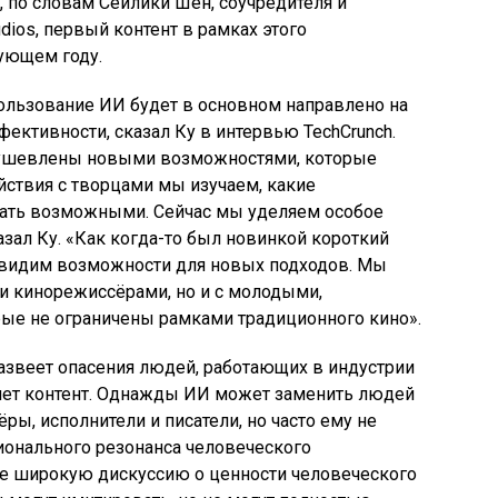
 по словам Сеилики Шен, соучредителя и
dios, первый контент в рамках этого
ующем году.
ользование ИИ будет в основном направлено на
ективности, сказал Ку в интервью TechCrunch.
душевлены новыми возможностями, которые
ствия с творцами мы изучаем, какие
ать возможными. Сейчас мы уделяем особое
зал Ку. «Как когда-то был новинкой короткий
ы видим возможности для новых подходов. Мы
и кинорежиссёрами, но и с молодыми,
ые не ограничены рамками традиционного кино».
развеет опасения людей, работающих в индустрии
бляет контент. Однажды ИИ может заменить людей
тёры, исполнители и писатели, но часто ему не
ионального резонанса человеческого
ее широкую дискуссию о ценности человеческого