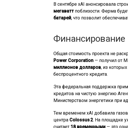
В сентябре xAI анонсировала ст
мегаватт
поблизости. Ферма будет
батарей
, что позволит обеспечив
Финансирование 
Общая стоимость проекта не рас
Power Corporation
— получил от М
миллионов долларов
, из которы
беспроцентного кредита.
Эта федеральная поддержка прим
кредитов на чистую энергию Аге
Министерством энергетики при а
Тем временем xAI добавила газов
центра
Colossus 2
. На площадке 
считает
18 временными
— это озн