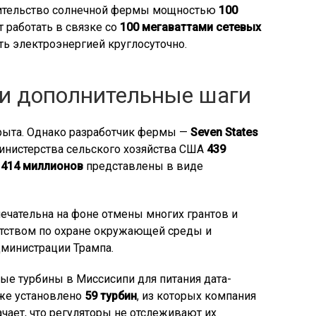
роительство солнечной фермы мощностью
100
 работать в связке со
100 мегаваттами сетевых
ать электроэнергией круглосуточно.
и дополнительные шаги
крыта. Однако разработчик фермы —
Seven States
инистерства сельского хозяйства США
439
х
414 миллионов
представлены в виде
ечательна на фоне отмены многих грантов и
нтством по охране окружающей среды и
дминистрации Трампа.
ые турбины в Миссисипи для питания дата-
уже установлено
59 турбин
, из которых компания
ачает, что регуляторы не отслеживают их