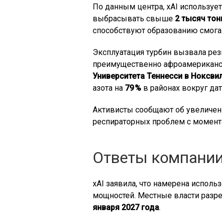
По данным центра, xAI используе
выбрасывать свыше
2 тысяч тон
способствуют образованию смог
Эксплуатация турбин вызвала ре
преимущественно афроамериканск
Университета Теннесси в Ноксви
азота на
79 %
в районах вокруг дат
Активисты сообщают об увеличени
респираторных проблем с момента
Ответы компании
xAI заявила, что намерена испол
мощностей. Местные власти разр
января 2027 года
.