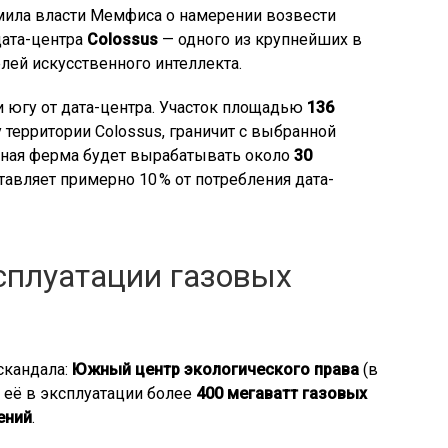
мила власти Мемфиса о намерении возвести
дата-центра
Colossus
— одного из крупнейших в
лей искусственного интеллекта.
и югу от дата-центра. Участок площадью
136
территории Colossus, граничит с выбранной
чная ферма будет вырабатывать около
30
оставляет примерно 10 % от потребления дата-
сплуатации газовых
скандала:
Южный центр экологического права
(в
 её в эксплуатации более
400 мегаватт газовых
ений
.