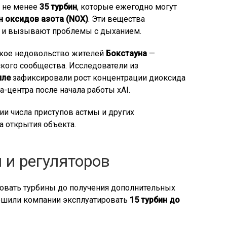
т не менее
35 турбин
, которые ежегодно могут
н оксидов азота (NOX)
. Эти вещества
а и вызывают проблемы с дыханием.
зкое недовольство жителей
Бокстауна
—
ого сообщества. Исследователи из
лле
зафиксировали рост концентрации диоксида
а-центра после начала работы xAI.
и числа приступов астмы и других
 открытия объекта.
 и регуляторов
ьзовать турбины до получения дополнительных
ешили компании эксплуатировать
15 турбин до