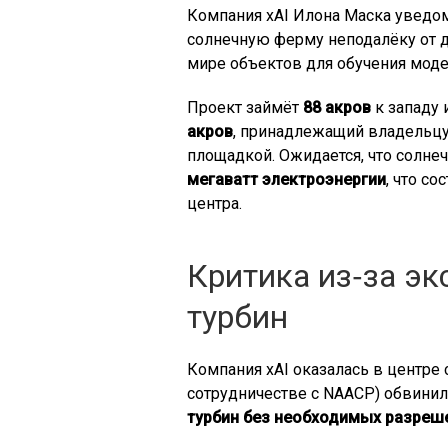
Компания xAI Илона Маска уведо
солнечную ферму неподалёку от 
мире объектов для обучения моде
Проект займёт
88 акров
к западу 
акров
, принадлежащий владельцу 
площадкой. Ожидается, что солне
мегаватт электроэнергии
, что с
центра.
Критика из‑за эк
турбин
Компания xAI оказалась в центре 
сотрудничестве с NAACP) обвинил
турбин без необходимых разреш