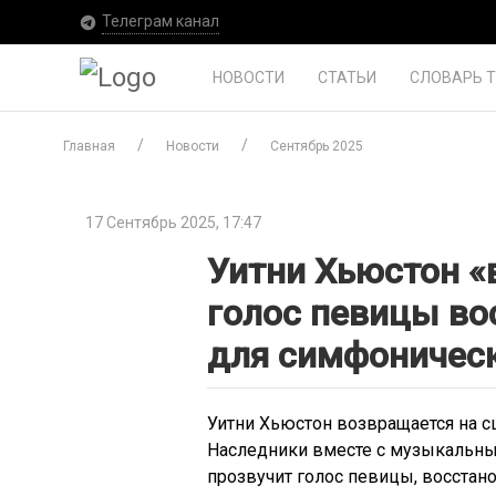
Телеграм канал
НОВОСТИ
СТАТЬИ
СЛОВАРЬ 
Главная
Новости
Сентябрь 2025
17 Сентябрь 2025, 17:47
Уитни Хьюстон «
голос певицы в
для симфоническ
Уитни Хьюстон возвращается на сц
Наследники вместе с музыкальным
прозвучит голос певицы, восстан