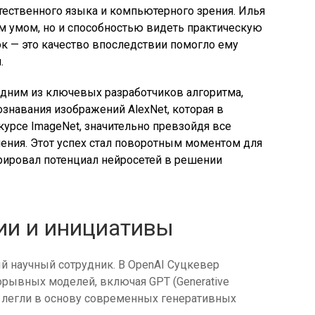
тественного языка и компьютерного зрения. Илья
им умом, но и способностью видеть практическую
ок — это качество впоследствии помогло ему
.
одним из ключевых разработчиков алгоритма,
знавания изображений AlexNet, которая в
курсе ImageNet, значительно превзойдя все
ения. Этот успех стал поворотным моментом для
рировал потенциал нейросетей в решении
ии и инициативы
й научный сотрудник. В OpenAI Суцкевер
орывных моделей, включая GPT (Generative
рые легли в основу современных генеративных