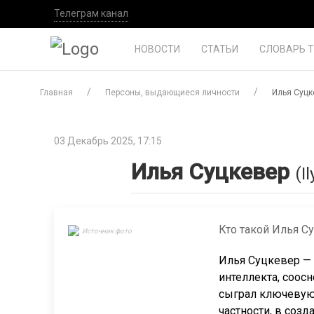
Телеграм канал
НОВОСТИ
СТАТЬИ
СЛОВАРЬ 
Главная
Персоны, выдающиеся личности
Илья Суцк
03 Декабрь 2025, 17:15
Илья Суцкевер
(I
Кто такой Илья Су
Источник фото
Илья Суцкевер —
интеллекта, соос
сыграл ключевую 
частности, в соз