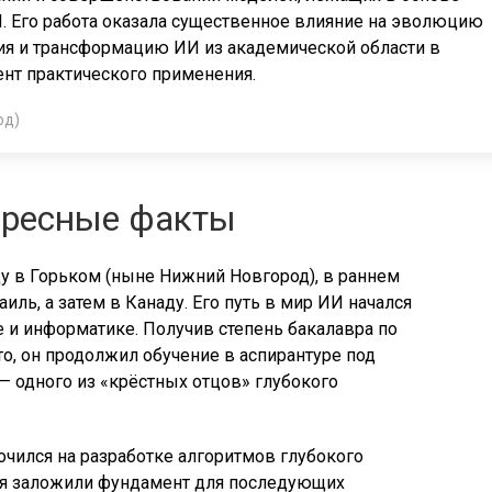
. Его работа оказала существенное влияние на эволюцию
ия и трансформацию ИИ из академической области в
нт практического применения.
од)
ересные факты
ду в Горьком (ныне Нижний Новгород), в раннем
иль, а затем в Канаду. Его путь в мир ИИ начался
е и информатике. Получив степень бакалавра по
о, он продолжил обучение в аспирантуре под
 одного из «крёстных отцов» глубокого
очился на разработке алгоритмов глубокого
ния заложили фундамент для последующих