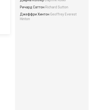
Дафна Коллер
Daphne Koller
Ричард Саттон
Richard Sutton
Джеффри Хинтон
Geoffrey Everest
Hinton