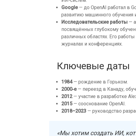
ИИ‑систем.
Google
— до OpenAI работал в Go
развитию машинного обучения и
Исследовательские работы
— а
посвящённых глубокому обучен
различных областях. Его работ
журналах и конференциях.
Ключевые даты
1984
— рождение в Горьком.
2000‑е
— переезд в Канаду, обуч
2012
— участие в разработке Ale
2015
— сооснование OpenAI.
2018–2023
— руководство разра
«Мы хотим создать ИИ, кот