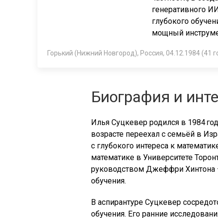
генеративного ИИ
глубокого обучен
мощный инструме
Горький (Нижний Новгород), Россия, 04.12.1984 (41 г
Биография и инт
Илья Суцкевер родился в 1984 го
возрасте переехал с семьёй в Изра
с глубокого интереса к математик
математике в Университете Торонт
руководством Джеффри Хинтона —
обучения.
В аспирантуре Суцкевер сосредот
обучения. Его ранние исследова