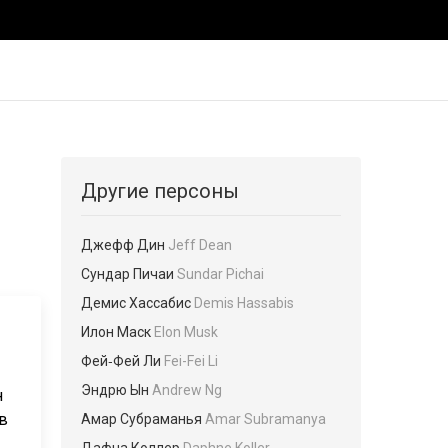
Другие персоны
Джефф Дин
Jeff Dean
Сундар Пичаи
Sundar Pichai
Демис Хассабис
Demis Hassabis
Илон Маск
Elon Musk
Фей‑Фей Ли
Fei-Fei Li
Эндрю Ын
Andrew Ng
н
в
Амар Субраманья
Amar Subramanya