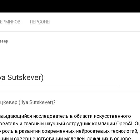
ТЕРМИНОВ
ПЕРСОНЫ
евер
lya Sutskever)
цкевер (Ilya Sutskever)?
 выдающийся исследователь в области искусственного
нователь и главный научный сотрудник компании OpenAI. О
роль в развитии современных нейросетевых технологий, 
дании и совершенствовании моделей, лежащих в основе